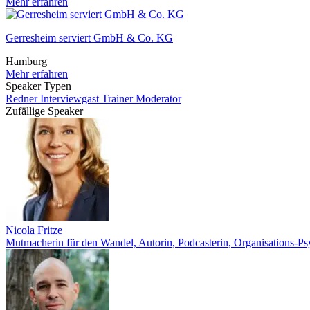
Mehr erfahren
Gerresheim serviert GmbH & Co. KG
Hamburg
Mehr erfahren
Speaker Typen
Redner
Interviewgast
Trainer
Moderator
Zufällige Speaker
Nicola Fritze
Mutmacherin für den Wandel, Autorin, Podcasterin, Organisations-P