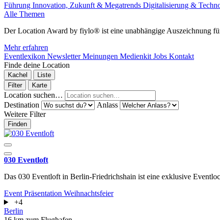
Führung
Innovation, Zukunft & Megatrends
Digitalisierung & Techn
Alle Themen
Der Location Award by fiylo® ist eine unabhängige Auszeichnung für
Mehr erfahren
Eventlexikon
Newsletter
Meinungen
Medienkit
Jobs
Kontakt
Finde deine Location
Kachel
Liste
Filter
Karte
Location suchen…
Destination
Anlass
Weitere Filter
Finden
030 Eventloft
Das 030 Eventloft in Berlin-Friedrichshain ist eine exklusive Eventloc
Event
Präsentation
Weihnachtsfeier
+4
Berlin
16 km zum Flughafen