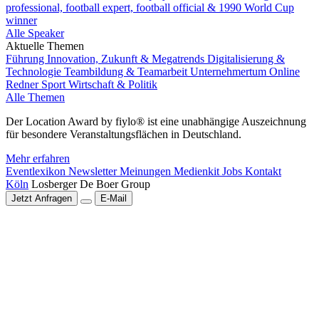
professional, football expert, football official & 1990 World Cup
winner
Alle Speaker
Aktuelle Themen
Führung
Innovation, Zukunft & Megatrends
Digitalisierung &
Technologie
Teambildung & Teamarbeit
Unternehmertum
Online
Redner
Sport
Wirtschaft & Politik
Alle Themen
Der Location Award by fiylo® ist eine unabhängige Auszeichnung
für besondere Veranstaltungsflächen in Deutschland.
Mehr erfahren
Eventlexikon
Newsletter
Meinungen
Medienkit
Jobs
Kontakt
Köln
Losberger De Boer Group
Jetzt Anfragen
E-Mail