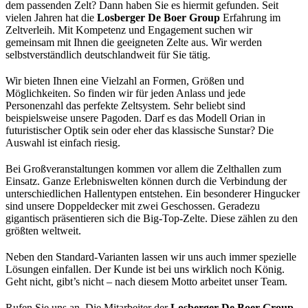
dem passenden Zelt? Dann haben Sie es hiermit gefunden. Seit
vielen Jahren hat die
Losberger De Boer Group
Erfahrung im
Zeltverleih. Mit Kompetenz und Engagement suchen wir
gemeinsam mit Ihnen die geeigneten Zelte aus. Wir werden
selbstverständlich deutschlandweit für Sie tätig.
Wir bieten Ihnen eine Vielzahl an Formen, Größen und
Möglichkeiten. So finden wir für jeden Anlass und jede
Personenzahl das perfekte Zeltsystem. Sehr beliebt sind
beispielsweise unsere Pagoden. Darf es das Modell Orian in
futuristischer Optik sein oder eher das klassische Sunstar? Die
Auswahl ist einfach riesig.
Bei Großveranstaltungen kommen vor allem die Zelthallen zum
Einsatz. Ganze Erlebniswelten können durch die Verbindung der
unterschiedlichen Hallentypen entstehen. Ein besonderer Hingucker
sind unsere Doppeldecker mit zwei Geschossen. Geradezu
gigantisch präsentieren sich die Big-Top-Zelte. Diese zählen zu den
größten weltweit.
Neben den Standard-Varianten lassen wir uns auch immer spezielle
Lösungen einfallen. Der Kunde ist bei uns wirklich noch König.
Geht nicht, gibt’s nicht – nach diesem Motto arbeitet unser Team.
Rufen Sie uns an. Die Mitarbeiter der
Losberger De Boer Group