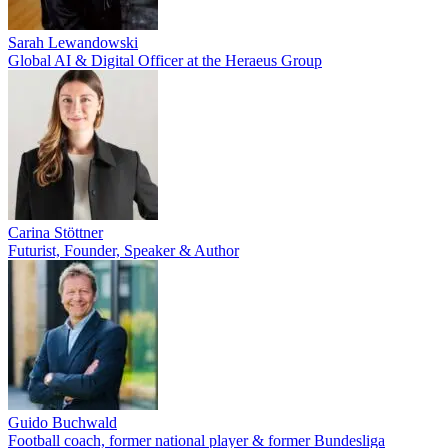
Sarah Lewandowski
Global AI & Digital Officer at the Heraeus Group
Carina Stöttner
Futurist, Founder, Speaker & Author
Guido Buchwald
Football coach, former national player & former Bundesliga