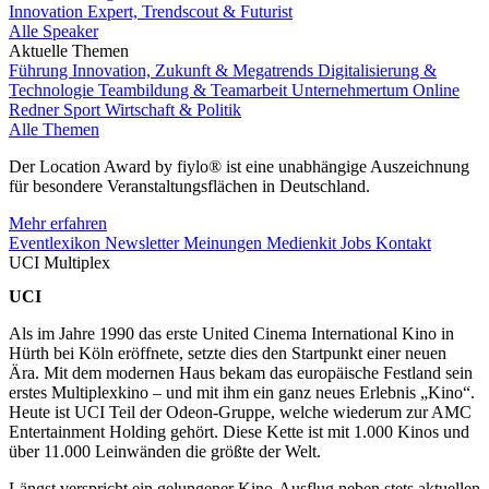
Innovation Expert, Trendscout & Futurist
Alle Speaker
Aktuelle Themen
Führung
Innovation, Zukunft & Megatrends
Digitalisierung &
Technologie
Teambildung & Teamarbeit
Unternehmertum
Online
Redner
Sport
Wirtschaft & Politik
Alle Themen
Der Location Award by fiylo® ist eine unabhängige Auszeichnung
für besondere Veranstaltungsflächen in Deutschland.
Mehr erfahren
Eventlexikon
Newsletter
Meinungen
Medienkit
Jobs
Kontakt
UCI Multiplex
UCI
Als im Jahre 1990 das erste United Cinema International Kino in
Hürth bei Köln eröffnete, setzte dies den Startpunkt einer neuen
Ära. Mit dem modernen Haus bekam das europäische Festland sein
erstes Multiplexkino – und mit ihm ein ganz neues Erlebnis „Kino“.
Heute ist UCI Teil der Odeon-Gruppe, welche wiederum zur AMC
Entertainment Holding gehört. Diese Kette ist mit 1.000 Kinos und
über 11.000 Leinwänden die größte der Welt.
Längst verspricht ein gelungener Kino-Ausflug neben stets aktuellen