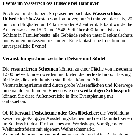
Events im Wasserschloss Hülsede bei Hannover
Prachtvoll und erhaben: So präsentiert sich das
Wasserschloss
Hülsede
im Süd-Westen von Hannover, nur 30 min von der City, 20
min zum Flughafen und 4 km von der A2 entfernt. Erbaut wurde die
Anlage zwischen 1529 und 1548. Seit über 400 Jahren ist das
Schloss in Familienbesitz, alle Gebäude stehen unter Denkmalschutz
und wurden umfassend restauriert. Eine fantastische Location für
unvergessliche Events!
Veranstaltungsräume zwischen Deister und Süntel
Die
restaurierten Scheunen
können zu einer Fläche von insgesamt
1.500 m² verbunden werden und bieten die perfekte Indoor-Lösung
für Feste, die auch draußen stattfinden können. Alle
Veranstaltungsräume sind durch große Wiesenflächen und Kieswege
miteinander verbunden. Ebenso wie den
weitläufigen Schlosspark
können Sie diese Außenbereiche in Ihre Eventplanung mit
einbeziehen.
Ob
Rittersaal, Festscheune oder Gewölbekeller
: die Verbindung
zwischen großzügigen Ausstellungsflächen und den Räumlichkeiten
im Schloss ist ideal für Hausmessen, Workshops, Vorträge oder
Weihnachtsfeiern mit eigenem Weihnachtsmarkt.
Automobilpräsentationen profitieren von der perfekten Anbindung