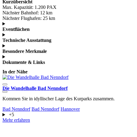
Kurzübersicht
Max. Kapazität:
1.200 PAX
Nächster Bahnhof:
12 km
Nächster Flughafen:
25 km
Eventflächen
Technische Ausstattung
Besondere Merkmale
Dokumente & Links
In der Nähe
Die Wandelhalle Bad Nenndorf
A
Kommen Sie in idyllischer Lage des Kurparks zusammen.
D
G
Bad Nenndorf
Bad Nenndorf
Hannover
+5
G
Mehr erfahren
M