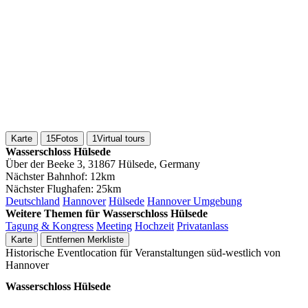
Karte
15
Fotos
1
Virtual tours
Wasserschloss Hülsede
Über der Beeke 3, 31867 Hülsede, Germany
Nächster Bahnhof:
12km
Nächster Flughafen:
25km
Deutschland
Hannover
Hülsede
Hannover Umgebung
Weitere Themen für Wasserschloss Hülsede
Tagung & Kongress
Meeting
Hochzeit
Privatanlass
Karte
Entfernen
Merkliste
Historische Eventlocation für Veranstaltungen süd-westlich von
Hannover
Wasserschloss Hülsede