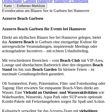
Deutschland
Garbsen
Hannover
Hannover Umgebung
Karte
Entfernen
Merkliste
Eventlocation am Blauen See in Garbsen bei Hannover
Azzurro Beach Garbsen
Azzurro Beach Garbsen für Events bei Hannover
Direkt am idyllischen Blauen See bei Hannover gelegen, bietet
das
Azzurro Beach
in Garbsen eine einzigartige Kulisse für
unvergessliche Veranstaltungen, inspirierende Meetings oder
actiongeladene Incentives – mit echtem Urlaubsfeeling.
Mit verschiedenen Bereichen – vom
Beach Club
mit VIP-Area,
Lounge und überdachtem Barbereich über den eleganten
Beach
Stand
bis hin zum
Beach Garden
für kleinere Feiern – ist
maximale Gestaltungsfreiheit garantiert.
Ob Sommerfest, Party, Präsentation, Film- und Fotoshooting oder
Tagung: Hier erwarten Sie entspannte Beach-Vibes direkt am
Wasser. Eine
Vielzahl an Outdoor- und Wasseraktivitäten
wie
Wakeboarden, Wasserski, Aqua Park oder SUP sowie optionale
Kombi-Pakete mit Freizeitangeboten sorgen für Spaß und Action.
Kulinarisch verwöhnt Sie das Azzurro-Team mit
vielseitigen