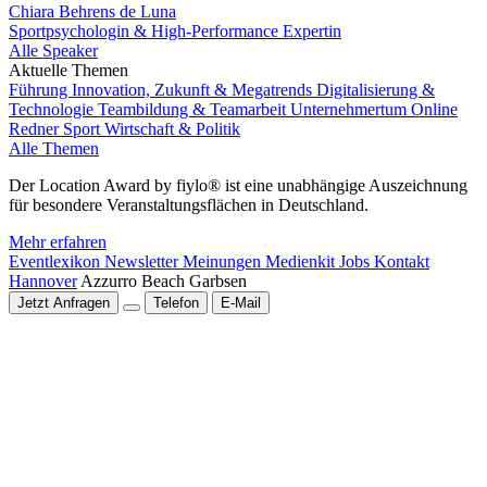
Chiara Behrens de Luna
Sportpsychologin & High-Performance Expertin
Alle Speaker
Aktuelle Themen
Führung
Innovation, Zukunft & Megatrends
Digitalisierung &
Technologie
Teambildung & Teamarbeit
Unternehmertum
Online
Redner
Sport
Wirtschaft & Politik
Alle Themen
Der Location Award by fiylo® ist eine unabhängige Auszeichnung
für besondere Veranstaltungsflächen in Deutschland.
Mehr erfahren
Eventlexikon
Newsletter
Meinungen
Medienkit
Jobs
Kontakt
Hannover
Azzurro Beach Garbsen
Jetzt Anfragen
Telefon
E-Mail