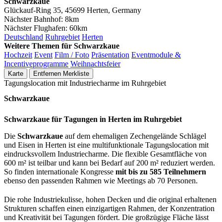
Schwarzkaue
Glückauf-Ring 35, 45699 Herten, Germany
Nächster Bahnhof:
8km
Nächster Flughafen:
60km
Deutschland
Ruhrgebiet
Herten
Weitere Themen für Schwarzkaue
Hochzeit
Event
Film / Foto
Präsentation
Eventmodule &
Incentiveprogramme
Weihnachtsfeier
Karte
Entfernen
Merkliste
Tagungslocation mit Industriecharme im Ruhrgebiet
Schwarzkaue
Schwarzkaue für Tagungen in Herten im Ruhrgebiet
Die
Schwarzkaue
auf dem ehemaligen Zechengelände Schlägel
und Eisen in Herten ist eine multifunktionale Tagungslocation mit
eindrucksvollem Industriecharme. Die flexible Gesamtfläche von
600 m² ist teilbar und kann bei Bedarf auf 200 m² reduziert werden.
So finden internationale Kongresse
mit bis zu 585 Teilnehmern
ebenso den passenden Rahmen wie Meetings ab 70 Personen.
Die rohe Industriekulisse, hohen Decken und die original erhaltenen
Strukturen schaffen einen einzigartigen Rahmen, der Konzentration
und Kreativität bei Tagungen fördert. Die großzügige Fläche lässt