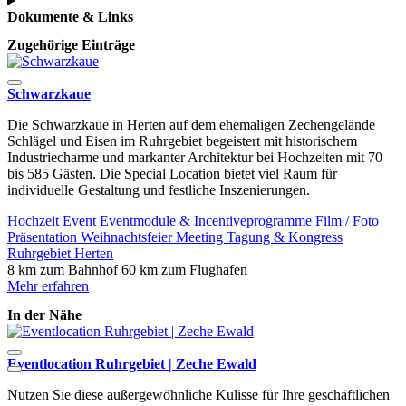
Dokumente & Links
Zugehörige Einträge
Schwarzkaue
Die Schwarzkaue in Herten auf dem ehemaligen Zechengelände
Schlägel und Eisen im Ruhrgebiet begeistert mit historischem
Industriecharme und markanter Architektur bei Hochzeiten mit 70
bis 585 Gästen. Die Special Location bietet viel Raum für
individuelle Gestaltung und festliche Inszenierungen.
Hochzeit
Event
Eventmodule & Incentiveprogramme
Film / Foto
Präsentation
Weihnachtsfeier
Meeting
Tagung & Kongress
Ruhrgebiet
Herten
8 km zum Bahnhof
60 km zum Flughafen
Mehr erfahren
In der Nähe
Eventlocation Ruhrgebiet | Zeche Ewald
R
Nutzen Sie diese außergewöhnliche Kulisse für Ihre geschäftlichen
D