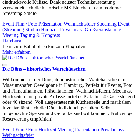
eindrucksvolle Kulisse. Dank neuster Technikausstattung
verwandelt sich die historische MS Bleichen in ein modernes
Streaming Studio.
Event
Film / Foto
Präsentation
Weihnachtsfeier
Streaming Event
(Streaming Studio)
Hochzeit
Privatanlass
Großveranstaltung
Meeting
Tagung & Kongress
Hamburg
1 km zum Bahnhof
16 km zum Flughafen
Mehr erfahren
Die Döns – historisches Wartehäuschen
Willkommen in der Döns, dem historischen Wartehäuschen im
Museumshafen Oevelgönne in Hamburg. Perfekt für Events, Foto-
und Filmaufnahmen, Präsentationen, Weihnachtsfeiern, Meetings,
Hochzeiten und private Anlässe bietet es Platz für 50 Gäste stehend
oder 40 sitzend. Voll ausgestattet mit Küchenzeile und rustikalem
Inventar, lässt sich die Döns individuell gestalten. Selbst
mitgebrachte Speisen und Getränke sind willkommen. Frühzeitige
Reservierung empfohlen!
Event
Film / Foto
Hochzeit
Meeting
Präsentation
Privatanlass
Weihnachtsfeier