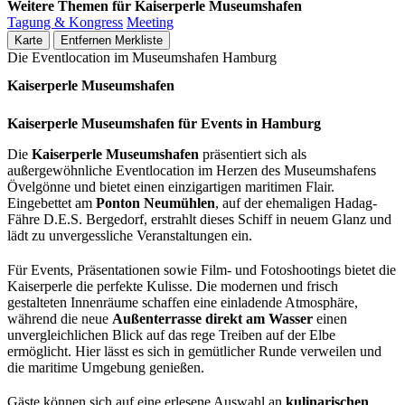
Weitere Themen für Kaiserperle Museumshafen
Tagung & Kongress
Meeting
Karte
Entfernen
Merkliste
Die Eventlocation im Museumshafen Hamburg
Kaiserperle Museumshafen
Kaiserperle Museumshafen für Events in Hamburg
Die
Kaiserperle Museumshafen
präsentiert sich als
außergewöhnliche Eventlocation im Herzen des Museumshafens
Övelgönne und bietet einen einzigartigen maritimen Flair.
Eingebettet am
Ponton Neumühlen
, auf der ehemaligen Hadag-
Fähre D.E.S. Bergedorf, erstrahlt dieses Schiff in neuem Glanz und
lädt zu unvergessliche Veranstaltungen ein.
Für Events, Präsentationen sowie Film- und Fotoshootings bietet die
Kaiserperle die perfekte Kulisse. Die modernen und frisch
gestalteten Innenräume schaffen eine einladende Atmosphäre,
während die neue
Außenterrasse
direkt am Wasser
einen
unvergleichlichen Blick auf das rege Treiben auf der Elbe
ermöglicht. Hier lässt es sich in gemütlicher Runde verweilen und
die maritime Umgebung genießen.
Gäste können sich auf eine erlesene Auswahl an
kulinarischen