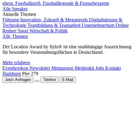
ehem. Fussballprofi, Fussballlegende & Fernsehexperte
Alle Speaker
Aktuelle Themen
Führung
Innovation, Zukunft & Megatrends
Digitalisierung &
Technologie
Teambildung & Teamarbeit
Unternehmertum
Online
Redner
Sport
Wirtschaft & Politik
Alle Themen
Der Location Award by fiylo® ist eine unabhängige Auszeichnung
für besondere Veranstaltungsflächen in Deutschland.
Mehr erfahren
Eventlexikon
Newsletter
Meinungen
Medienkit
Jobs
Kontakt
Hamburg
Pier 279
Jetzt Anfragen
Telefon
E-Mail