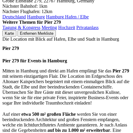
Große Elbstraße 279, 22767 Hamburg, Germany
Nächster Bahnhof:
1km
Nächster Flughafen:
12km
Deutschland
Hamburg
Hamburg Hafen / Elbe
Weitere Themen für Pier 279
Tagung & Kongress
Meeting
Hochzeit
Privatanlass
Karte
Entfernen
Merkliste
Die Location mit Blick auf Hafen, Elbe und Stadt in Hamburg
Pier 279
Pier 279 für Events in Hamburg
Mitten in Hamburg und direkt am Hafen empfängt Sie das
Pier 279
mit seinem einzigartigen Flair. Die Location im Erdgeschoss des
Altonaer Kaispeichers begeistert mit einem einmaligen Blick auf die
Stadt, die Elbe und ihre beeindruckenden Containerschiffe.
Überraschen Sie Ihre Gäste mit dieser unvergesslichen Kulisse,
wenn Sie sie für eine private Feier, inspirierte Business-Events oder
sogar Ihre individuelle Traumhochzeit einladen!
Auf einer
etwa 500 m² großen Fläche
werden Sie von einer
beeindruckenden Architektur und großen Fenstern empfangen,
welche ein lichtdurchflutetes Ambiente garantieren. Je nach Anlass
sind die Gegebenheiten
auf bis zu 1.000 m² erweiterbar
. Eine