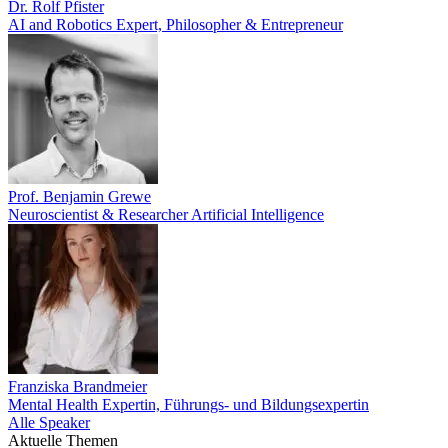
Dr. Rolf Pfister
AI and Robotics Expert, Philosopher & Entrepreneur
Prof. Benjamin Grewe
Neuroscientist & Researcher Artificial Intelligence
Franziska Brandmeier
Mental Health Expertin, Führungs- und Bildungsexpertin
Alle Speaker
Aktuelle Themen