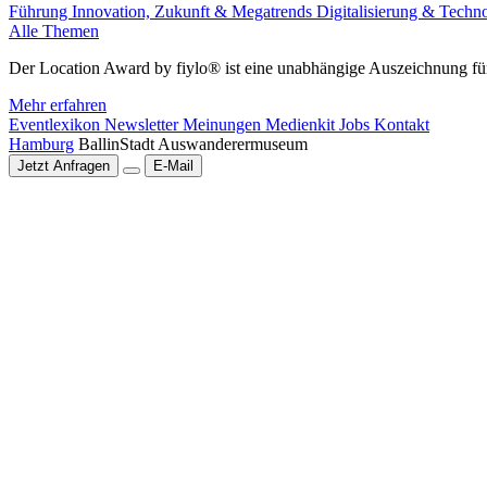
Führung
Innovation, Zukunft & Megatrends
Digitalisierung & Techn
Alle Themen
Der Location Award by fiylo® ist eine unabhängige Auszeichnung für
Mehr erfahren
Eventlexikon
Newsletter
Meinungen
Medienkit
Jobs
Kontakt
Hamburg
BallinStadt Auswanderermuseum
Jetzt Anfragen
E-Mail