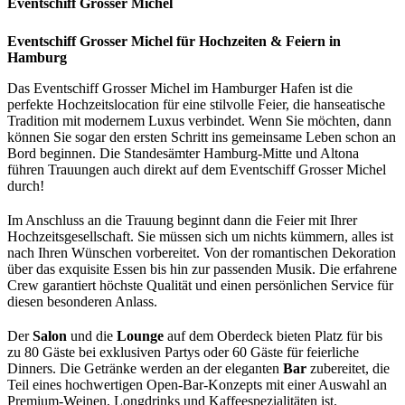
Eventschiff Grosser Michel
Eventschiff Grosser Michel für Hochzeiten & Feiern in
Hamburg
Das Eventschiff Grosser Michel im Hamburger Hafen ist die
perfekte Hochzeitslocation für eine stilvolle Feier, die hanseatische
Tradition mit modernem Luxus verbindet. Wenn Sie möchten, dann
können Sie sogar den ersten Schritt ins gemeinsame Leben schon an
Bord beginnen. Die Standesämter Hamburg-Mitte und Altona
führen Trauungen auch direkt auf dem Eventschiff Grosser Michel
durch!
Im Anschluss an die Trauung beginnt dann die Feier mit Ihrer
Hochzeitsgesellschaft. Sie müssen sich um nichts kümmern, alles ist
nach Ihren Wünschen vorbereitet. Von der romantischen Dekoration
über das exquisite Essen bis hin zur passenden Musik. Die erfahrene
Crew garantiert höchste Qualität und einen persönlichen Service für
diesen besonderen Anlass.
Der
Salon
und die
Lounge
auf dem Oberdeck bieten Platz für bis
zu 80 Gäste bei exklusiven Partys oder 60 Gäste für feierliche
Dinners. Die Getränke werden an der eleganten
Bar
zubereitet, die
Teil eines hochwertigen Open-Bar-Konzepts mit einer Auswahl an
Premium-Weinen, Longdrinks und Kaffeespezialitäten ist.