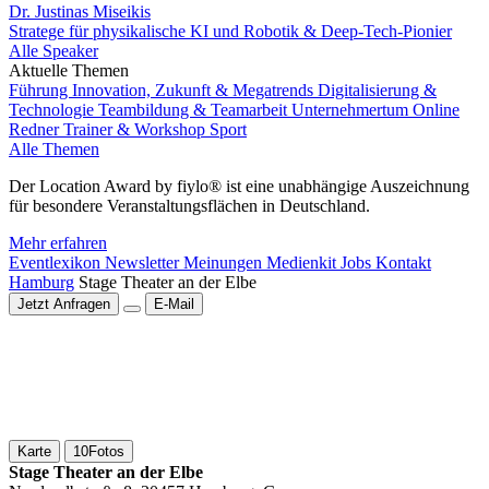
Dr. Justinas Miseikis
Stratege für physikalische KI und Robotik & Deep-Tech-Pionier
Alle Speaker
Aktuelle Themen
Führung
Innovation, Zukunft & Megatrends
Digitalisierung &
Technologie
Teambildung & Teamarbeit
Unternehmertum
Online
Redner
Trainer & Workshop
Sport
Alle Themen
Der Location Award by fiylo® ist eine unabhängige Auszeichnung
für besondere Veranstaltungsflächen in Deutschland.
Mehr erfahren
Eventlexikon
Newsletter
Meinungen
Medienkit
Jobs
Kontakt
Hamburg
Stage Theater an der Elbe
Jetzt Anfragen
E-Mail
Karte
10
Fotos
Stage Theater an der Elbe