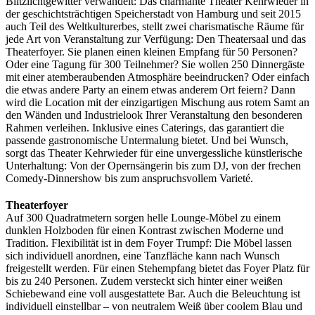
Blitzlichtgewitter verwandelt: Das charmante Theater Kehrwieder in
der geschichtsträchtigen Speicherstadt von Hamburg und seit 2015
auch Teil des Weltkulturerbes, stellt zwei charismatische Räume für
jede Art von Veranstaltung zur Verfügung: Den Theatersaal und das
Theaterfoyer. Sie planen einen kleinen Empfang für 50 Personen?
Oder eine Tagung für 300 Teilnehmer? Sie wollen 250 Dinnergäste
mit einer atemberaubenden Atmosphäre beeindrucken? Oder einfach
die etwas andere Party an einem etwas anderem Ort feiern? Dann
wird die Location mit der einzigartigen Mischung aus rotem Samt an
den Wänden und Industrielook Ihrer Veranstaltung den besonderen
Rahmen verleihen. Inklusive eines Caterings, das garantiert die
passende gastronomische Untermalung bietet. Und bei Wunsch,
sorgt das Theater Kehrwieder für eine unvergessliche künstlerische
Unterhaltung: Von der Opernsängerin bis zum DJ, von der frechen
Comedy-Dinnershow bis zum anspruchsvollem Varieté.
Theaterfoyer
Auf 300 Quadratmetern sorgen helle Lounge-Möbel zu einem
dunklen Holzboden für einen Kontrast zwischen Moderne und
Tradition. Flexibilität ist in dem Foyer Trumpf: Die Möbel lassen
sich individuell anordnen, eine Tanzfläche kann nach Wunsch
freigestellt werden. Für einen Stehempfang bietet das Foyer Platz für
bis zu 240 Personen. Zudem versteckt sich hinter einer weißen
Schiebewand eine voll ausgestattete Bar. Auch die Beleuchtung ist
individuell einstellbar – von neutralem Weiß über coolem Blau und