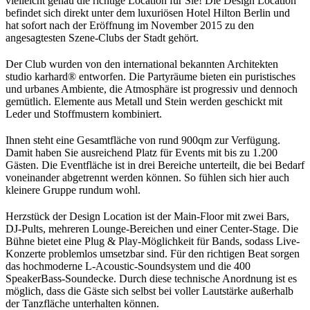
vielleicht genau die richtige Location für Sie! Die Design Location
befindet sich direkt unter dem luxuriösen Hotel Hilton Berlin und
hat sofort nach der Eröffnung im November 2015 zu den
angesagtesten Szene-Clubs der Stadt gehört.
Der Club wurden von den international bekannten Architekten
studio karhard® entworfen. Die Partyräume bieten ein puristisches
und urbanes Ambiente, die Atmosphäre ist progressiv und dennoch
gemütlich. Elemente aus Metall und Stein werden geschickt mit
Leder und Stoffmustern kombiniert.
Ihnen steht eine Gesamtfläche von rund 900qm zur Verfügung.
Damit haben Sie ausreichend Platz für Events mit bis zu 1.200
Gästen. Die Eventfläche ist in drei Bereiche unterteilt, die bei Bedarf
voneinander abgetrennt werden können. So fühlen sich hier auch
kleinere Gruppe rundum wohl.
Herzstück der Design Location ist der Main-Floor mit zwei Bars,
DJ-Pults, mehreren Lounge-Bereichen und einer Center-Stage. Die
Bühne bietet eine Plug & Play-Möglichkeit für Bands, sodass Live-
Konzerte problemlos umsetzbar sind. Für den richtigen Beat sorgen
das hochmoderne L-Acoustic-Soundsystem und die 400
SpeakerBass-Soundecke. Durch diese technische Anordnung ist es
möglich, dass die Gäste sich selbst bei voller Lautstärke außerhalb
der Tanzfläche unterhalten können.