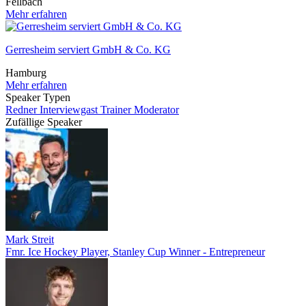
Fellbach
Mehr erfahren
Gerresheim serviert GmbH & Co. KG
Hamburg
Mehr erfahren
Speaker Typen
Redner
Interviewgast
Trainer
Moderator
Zufällige Speaker
Mark Streit
Fmr. Ice Hockey Player, Stanley Cup Winner - Entrepreneur