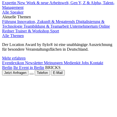
Expertin New Work & neue Arbeitswelt, Gen Y, Z & Alpha, Talent-
Management
Alle Speaker
Aktuelle Themen
Führung
Innovation, Zukunft & Megatrends
Digitalisierung &
Technologie
Teambildung & Teamarbeit
Unternehmertum
Online
Redner
Trainer & Workshop
Sport
Alle Themen
Der Location Award by fiylo® ist eine unabhängige Auszeichnung
für besondere Veranstaltungsflächen in Deutschland.
Mehr erfahren
Eventlexikon
Newsletter
Meinungen
Medienkit
Jobs
Kontakt
Berlin
Ihr Event in Berlin
BRICKS
Jetzt Anfragen
Telefon
E-Mail