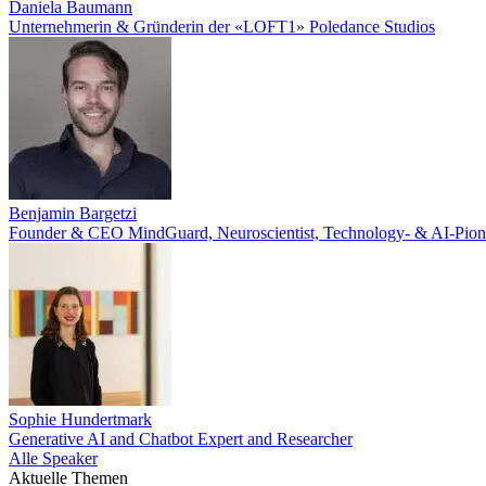
Daniela Baumann
Unternehmerin & Gründerin der «LOFT1» Poledance Studios
Benjamin Bargetzi
Founder & CEO MindGuard, Neuroscientist, Technology- & AI-Pione
Sophie Hundertmark
Generative AI and Chatbot Expert and Researcher
Alle Speaker
Aktuelle Themen