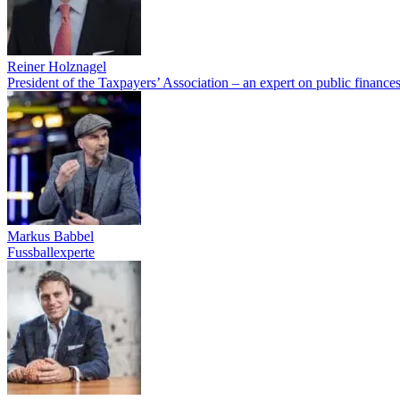
Reiner Holznagel
President of the Taxpayers’ Association – an expert on public finance
Markus Babbel
Fussballexperte