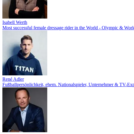
Isabell Werth
Most successful female dressage rider in the World - Olympic & Wo
René Adler
Fußballpersönlichkeit, ehem. Nationalspieler, Unternehmer & TV-Exp