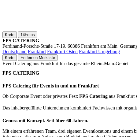
Karte
14
Fotos
FPS CATERING
Ferdinand-Porsche-Straße 17-19, 60386 Frankfurt am Main, German
Deutschland
Frankfurt
Frankfurt Osten
Frankfurt Umgebung
Karte
Entfernen
Merkliste
Event Catering aus Frankfurt für das gesamte Rhein-Main-Gebiet
FPS CATERING
FPS Catering für Events in und um Frankfurt
Ob Corporate Event oder privates Fest:
FPS Catering
aus Frankfurt 
Das inhabergeführte Unternehmen kombiniert Fachwissen mit organisat
Genuss mit Konzept. Seit über 60 Jahren.
Mit einem erfahrenen Team, drei eigenen Eventlocations und einem b
Erlebnisse, die zum Anlass, zum Budget und zu den Gästen passen.