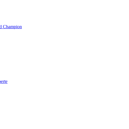
rld Champion
erte