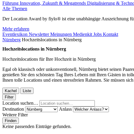
Führung
Innovation, Zukunft & Megatrends
Digitalisierung & Techn
Alle Themen
Der Location Award by fiylo® ist eine unabhängige Auszeichnung für
Mehr erfahren
Eventlexikon
Newsletter
Meinungen
Medienkit
Jobs
Kontakt
Nürnberg
Hochzeitslocations in Nürnberg
Hochzeitslocations in Nürnberg
Hochzeitslocations für Ihre Hochzeit in Nürnberg
Egal ob klassisch oder unkonventionell, Nürnberg bietet seinen Paaren
genießen Sie den schönsten Tag Ihres Lebens mit Ihren Gästen in tol
Ihnen tolle Locations und einen stressfreien Rahmen. Sie müssen sich
Kachel
Liste
Filter
Location suchen…
Destination
Anlass
Weitere Filter
Finden
Keine passenden Einträge gefunden.