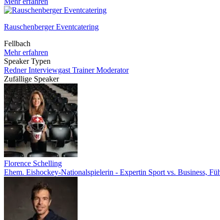
Mehr erfahren
Rauschenberger Eventcatering
Fellbach
Mehr erfahren
Speaker Typen
Redner
Interviewgast
Trainer
Moderator
Zufällige Speaker
Florence Schelling
Ehem. Eishockey-Nationalspielerin - Expertin Sport vs. Business, F