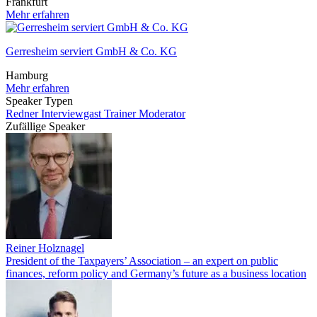
Frankfurt
Mehr erfahren
Gerresheim serviert GmbH & Co. KG
Hamburg
Mehr erfahren
Speaker Typen
Redner
Interviewgast
Trainer
Moderator
Zufällige Speaker
Reiner Holznagel
President of the Taxpayers’ Association – an expert on public
finances, reform policy and Germany’s future as a business location