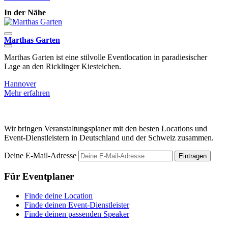
In der Nähe
Marthas Garten
C
Marthas Garten ist eine stilvolle Eventlocation in paradiesischer
D
Lage an den Ricklinger Kiesteichen.
d
Hannover
H
Mehr erfahren
M
Wir bringen Veranstaltungsplaner mit den besten Locations und
Event-Dienstleistern in Deutschland und der Schweiz zusammen.
Deine E-Mail-Adresse
Eintragen
Für Eventplaner
Finde deine Location
Finde deinen Event-Dienstleister
Finde deinen passenden Speaker