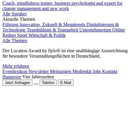
Coach, mindfulness trainer, business psychologist and expert for
change management and new work
Alle Speaker
Aktuelle Themen
Führung
Innovation, Zukunft & Megatrends
Digitalisierung &
Technologie
Teambildung & Teamarbeit
Unternehmertum
Online
Redner
Sport
Wirtschaft & Politik
Alle Themen
Der Location Award by fiylo® ist eine unabhängige Auszeichnung
für besondere Veranstaltungsflächen in Deutschland.
Mehr erfahren
Eventlexikon
Newsletter
Meinungen
Medienkit
Jobs
Kontakt
Hannover
Vier Jahreszeiten
Jetzt Anfragen
Telefon
E-Mail