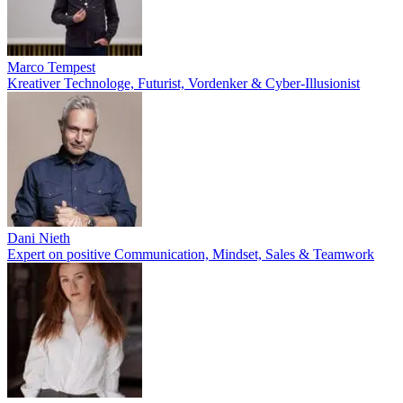
Marco Tempest
Kreativer Technologe, Futurist, Vordenker & Cyber-Illusionist
Dani Nieth
Expert on positive Communication, Mindset, Sales & Teamwork