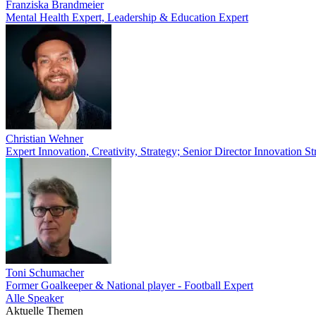
Franziska Brandmeier
Mental Health Expert, Leadership & Education Expert
Christian Wehner
Expert Innovation, Creativity, Strategy; Senior Director Innovation
Toni Schumacher
Former Goalkeeper & National player - Football Expert
Alle Speaker
Aktuelle Themen