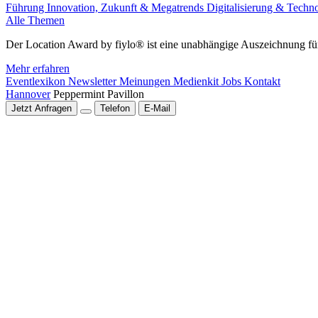
Führung
Innovation, Zukunft & Megatrends
Digitalisierung & Techn
Alle Themen
Der Location Award by fiylo® ist eine unabhängige Auszeichnung für
Mehr erfahren
Eventlexikon
Newsletter
Meinungen
Medienkit
Jobs
Kontakt
Hannover
Peppermint Pavillon
Jetzt Anfragen
Telefon
E-Mail