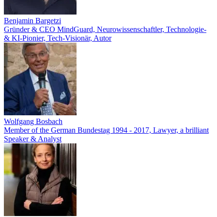
Benjamin Bargetzi
Gründer & CEO MindGuard, Neurowissenschaftler, Technologie-
& KI-Pionier, Tech-Visionär, Autor
Wolfgang Bosbach
Member of the German Bundestag 1994 - 2017, Lawyer, a brilliant
Speaker & Analyst