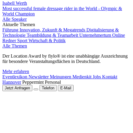
Isabell Werth
Most successful female dressage rider in the World - Olympic &
World Champion
Alle Speaker
Aktuelle Themen
Führung
Innovation, Zukunft & Megatrends
Digitalisierung &
Technologie
Teambildung & Teamarbeit
Unternehmertum
Online
Redner
Sport
Wirtschaft & Politik
Alle Themen
Der Location Award by fiylo® ist eine unabhängige Auszeichnung
für besondere Veranstaltungsflächen in Deutschland.
Mehr erfahren
Eventlexikon
Newsletter
Meinungen
Medienkit
Jobs
Kontakt
Hannover
Peppermint Personal
Jetzt Anfragen
Telefon
E-Mail