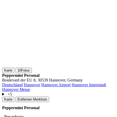
Karte
10
Fotos
Peppermint Personal
Boulevard der EU 8, 30539 Hannover, Germany
Deutschland
Hannover
Hannover Airport
Hannover Innenstadt
Hannover Messe
+5
Karte
Entfernen
Merkliste
Peppermint Personal
Bewerbung