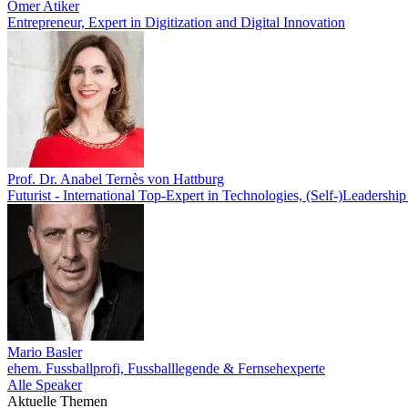
Ömer Atiker
Entrepreneur, Expert in Digitization and Digital Innovation
Prof. Dr. Anabel Ternès von Hattburg
Futurist - International Top-Expert in Technologies, (Self-)Leadershi
Mario Basler
ehem. Fussballprofi, Fussballlegende & Fernsehexperte
Alle Speaker
Aktuelle Themen