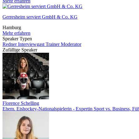
Mehr erfahren
Gerresheim serviert GmbH & Co. KG
Hamburg
Mehr erfahren
Speaker Typen
Redner
Interviewgast
Trainer
Moderator
Zufällige Speaker
Florence Schelling
Ehem. Eishockey-Nationalspielerin - Expertin Sport vs. Business, F