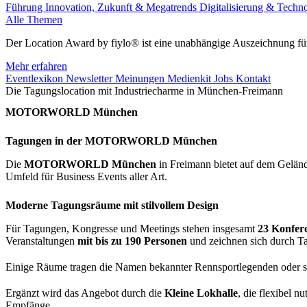
Führung
Innovation, Zukunft & Megatrends
Digitalisierung & Techn
Alle Themen
Der Location Award by fiylo® ist eine unabhängige Auszeichnung für
Mehr erfahren
Eventlexikon
Newsletter
Meinungen
Medienkit
Jobs
Kontakt
Die Tagungslocation mit Industriecharme in München-Freimann
MOTORWORLD München
Tagungen in der MOTORWORLD München​​
Die
MOTORWORLD München
in Freimann bietet auf dem Geländ
Umfeld für Business Events aller Art.
Moderne Tagungsräume mit stilvollem Design
Für Tagungen, Kongresse und Meetings stehen insgesamt
23 Konfer
Veranstaltungen
mit bis zu 190 Personen
und zeichnen sich durch Ta
Einige Räume tragen die Namen bekannter Rennsportlegenden oder si
Ergänzt wird das Angebot durch die
Kleine Lokhalle
, die flexibel n
Empfänge.