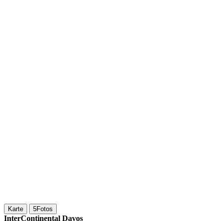
Karte
5
Fotos
InterContinental Davos