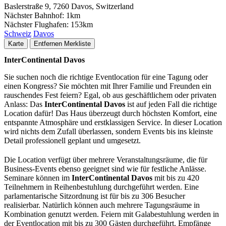
Baslerstraße 9, 7260 Davos, Switzerland
Nächster Bahnhof:
1km
Nächster Flughafen:
153km
Schweiz
Davos
Karte
Entfernen
Merkliste
InterContinental Davos
Sie suchen noch die richtige Eventlocation für eine Tagung oder
einen Kongress? Sie möchten mit Ihrer Familie und Freunden ein
rauschendes Fest feiern? Egal, ob aus geschäftlichem oder privaten
Anlass: Das
InterContinental Davos
ist auf jeden Fall die richtige
Location dafür! Das Haus überzeugt durch höchsten Komfort, eine
entspannte Atmosphäre und erstklassigen Service. In dieser Location
wird nichts dem Zufall überlassen, sondern Events bis ins kleinste
Detail professionell geplant und umgesetzt.
Die Location verfügt über mehrere Veranstaltungsräume, die für
Business-Events ebenso geeignet sind wie für festliche Anlässe.
Seminare können im
InterContinental Davos
mit bis zu 420
Teilnehmern in Reihenbestuhlung durchgeführt werden. Eine
parlamentarische Sitzordnung ist für bis zu 306 Besucher
realisierbar. Natürlich können auch mehrere Tagungsräume in
Kombination genutzt werden. Feiern mit Galabestuhlung werden in
der Eventlocation mit bis zu 300 Gästen durchgeführt. Empfänge