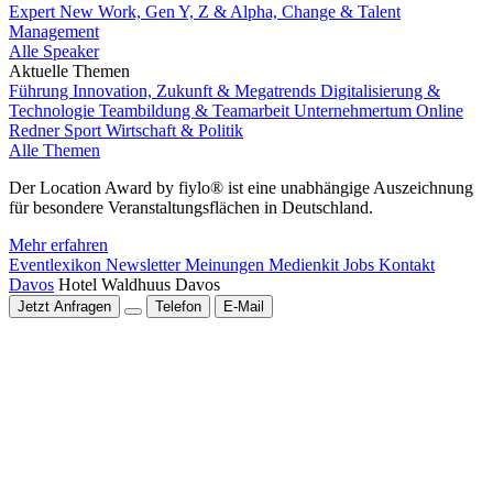
Expert New Work, Gen Y, Z & Alpha, Change & Talent
Management
Alle Speaker
Aktuelle Themen
Führung
Innovation, Zukunft & Megatrends
Digitalisierung &
Technologie
Teambildung & Teamarbeit
Unternehmertum
Online
Redner
Sport
Wirtschaft & Politik
Alle Themen
Der Location Award by fiylo® ist eine unabhängige Auszeichnung
für besondere Veranstaltungsflächen in Deutschland.
Mehr erfahren
Eventlexikon
Newsletter
Meinungen
Medienkit
Jobs
Kontakt
Davos
Hotel Waldhuus Davos
Jetzt Anfragen
Telefon
E-Mail