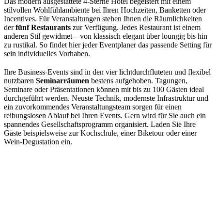
Das modern ausgestattete 4-Sterne Hotel begeistert mit einem
stilvollen Wohlfühlambiente bei Ihren Hochzeiten, Banketten oder
Incentives. Für Veranstaltungen stehen Ihnen die Räumlichkeiten
der
fünf Restaurants
zur Verfügung. Jedes Restaurant ist einem
anderen Stil gewidmet – von klassisch elegant über loungig bis hin
zu rustikal. So findet hier jeder Eventplaner das passende Setting für
sein individuelles Vorhaben.
Ihre Business-Events sind in den vier lichtdurchfluteten und flexibel
nutzbaren
Seminarräumen
bestens aufgehoben. Tagungen,
Seminare oder Präsentationen können mit bis zu 100 Gästen ideal
durchgeführt werden. Neuste Technik, modernste Infrastruktur und
ein zuvorkommendes Veranstaltungsteam sorgen für einen
reibungslosen Ablauf bei Ihren Events. Gern wird für Sie auch ein
spannendes Gesellschaftsprogramm organisiert. Laden Sie Ihre
Gäste beispielsweise zur Kochschule, einer Biketour oder einer
Wein-Degustation ein.