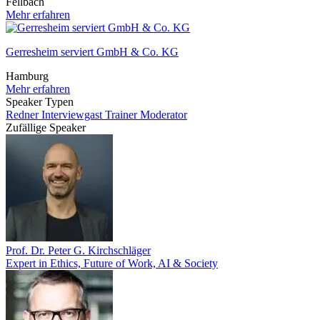
Fellbach
Mehr erfahren
Gerresheim serviert GmbH & Co. KG
Hamburg
Mehr erfahren
Speaker Typen
Redner
Interviewgast
Trainer
Moderator
Zufällige Speaker
Prof. Dr. Peter G. Kirchschläger
Expert in Ethics, Future of Work, AI & Society