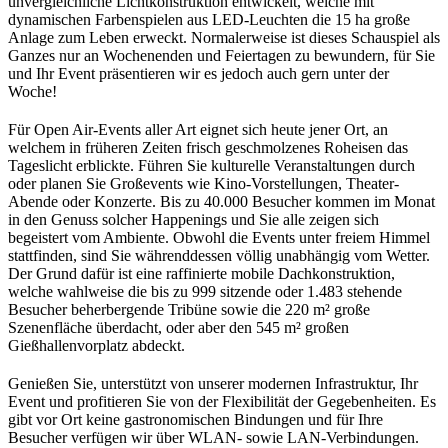
unvergleichliche Lichtkonstruktion entwickelt, welche mit
dynamischen Farbenspielen aus LED-Leuchten die 15 ha große
Anlage zum Leben erweckt. Normalerweise ist dieses Schauspiel als
Ganzes nur an Wochenenden und Feiertagen zu bewundern, für Sie
und Ihr Event präsentieren wir es jedoch auch gern unter der
Woche!
Für Open Air-Events aller Art eignet sich heute jener Ort, an
welchem in früheren Zeiten frisch geschmolzenes Roheisen das
Tageslicht erblickte. Führen Sie kulturelle Veranstaltungen durch
oder planen Sie Großevents wie Kino-Vorstellungen, Theater-
Abende oder Konzerte. Bis zu 40.000 Besucher kommen im Monat
in den Genuss solcher Happenings und Sie alle zeigen sich
begeistert vom Ambiente. Obwohl die Events unter freiem Himmel
stattfinden, sind Sie währenddessen völlig unabhängig vom Wetter.
Der Grund dafür ist eine raffinierte mobile Dachkonstruktion,
welche wahlweise die bis zu 999 sitzende oder 1.483 stehende
Besucher beherbergende Tribüne sowie die 220 m² große
Szenenfläche überdacht, oder aber den 545 m² großen
Gießhallenvorplatz abdeckt.
Genießen Sie, unterstützt von unserer modernen Infrastruktur, Ihr
Event und profitieren Sie von der Flexibilität der Gegebenheiten. Es
gibt vor Ort keine gastronomischen Bindungen und für Ihre
Besucher verfügen wir über WLAN- sowie LAN-Verbindungen.