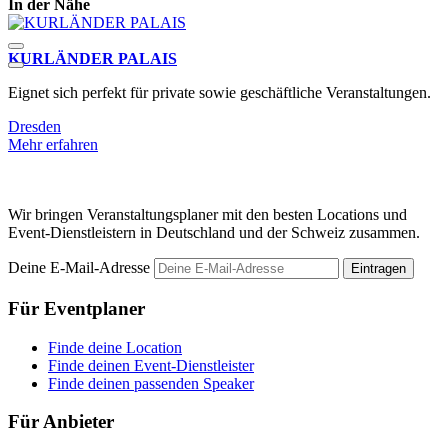
In der Nähe
KURLÄNDER PALAIS
G
Eignet sich perfekt für private sowie geschäftliche Veranstaltungen.
F
G
Dresden
Mehr erfahren
D
M
Wir bringen Veranstaltungsplaner mit den besten Locations und
Event-Dienstleistern in Deutschland und der Schweiz zusammen.
Deine E-Mail-Adresse
Eintragen
Für Eventplaner
Finde deine Location
Finde deinen Event-Dienstleister
Finde deinen passenden Speaker
Für Anbieter