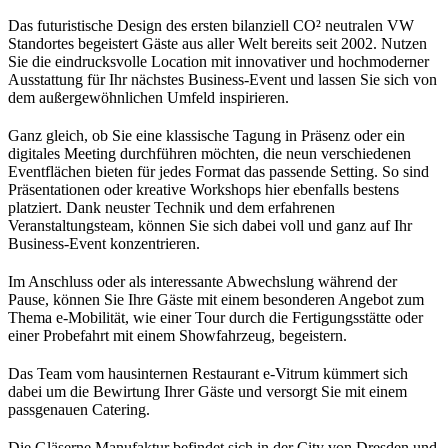
Das futuristische Design des ersten bilanziell CO² neutralen VW
Standortes begeistert Gäste aus aller Welt bereits seit 2002. Nutzen
Sie die eindrucksvolle Location mit innovativer und hochmoderner
Ausstattung für Ihr nächstes Business-Event und lassen Sie sich von
dem außergewöhnlichen Umfeld inspirieren.
Ganz gleich, ob Sie eine klassische Tagung in Präsenz oder ein
digitales Meeting durchführen möchten, die neun verschiedenen
Eventflächen bieten für jedes Format das passende Setting. So sind
Präsentationen oder kreative Workshops hier ebenfalls bestens
platziert. Dank neuster Technik und dem erfahrenen
Veranstaltungsteam, können Sie sich dabei voll und ganz auf Ihr
Business-Event konzentrieren.
Im Anschluss oder als interessante Abwechslung während der
Pause, können Sie Ihre Gäste mit einem besonderen Angebot zum
Thema e-Mobilität, wie einer Tour durch die Fertigungsstätte oder
einer Probefahrt mit einem Showfahrzeug, begeistern.
Das Team vom hausinternen Restaurant e-Vitrum kümmert sich
dabei um die Bewirtung Ihrer Gäste und versorgt Sie mit einem
passgenauen Catering.
Die Gläserne Manufaktur befindet sich in der City von Dresden und