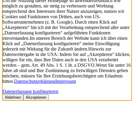
Um die Nutzung dieser Homepage so anwenderfreundlich wie
möglich zu gestalten, sie stetig zu verbessern und Werbung
entsprechend den Interessen ihrer Nutzer anzuzeigen, nutzen wir
Cookies und Funktionen von Dritten, auch von US-
Softwareunternehmen (z. B. Google). Durch einen Klick auf
„Akzeptieren“ bin ich mit der Verarbeitung entsprechend aller unter
„Datenerfassung konfigurieren“ aufgeführten Funktionen
einverstanden.
Im unteren Bereich der Website kann ich über einen
Klick auf „Datenerfassung konfigurieren“ meine Einwilligung
jederzeit mit Wirkung für die Zukunft ändern.
Hinweis zur
Datenweitergabe in die USA: Indem Sie auf „Akzeptieren“ klicken,
willigen Sie ein, dass Ihre Daten auch in den USA verarbeitet
werden – gem. Art. 49 Abs. 1 S. 1 lit. a DSGVO.
Wenn Sie unter 16
Jahre alt sind und Ihre Zustimmung zu freiwilligen Diensten geben
möchten, müssen Sie Ihre Erziehungsberechtigten um Erlaubnis
bitten.
Datenschutzerklärung
Impressum
Datenerfassung konfigurieren
Ablehnen
Akzeptieren