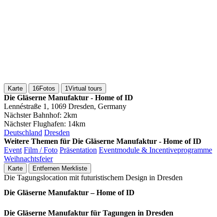
Karte
16
Fotos
1
Virtual tours
Die Gläserne Manufaktur - Home of ID
Lennéstraße 1, 1069 Dresden, Germany
Nächster Bahnhof:
2km
Nächster Flughafen:
14km
Deutschland
Dresden
Weitere Themen für Die Gläserne Manufaktur - Home of ID
Event
Film / Foto
Präsentation
Eventmodule & Incentiveprogramme
Weihnachtsfeier
Karte
Entfernen
Merkliste
Die Tagungslocation mit futuristischem Design in Dresden
Die Gläserne Manufaktur – Home of ID
Die Gläserne Manufaktur für Tagungen in Dresden