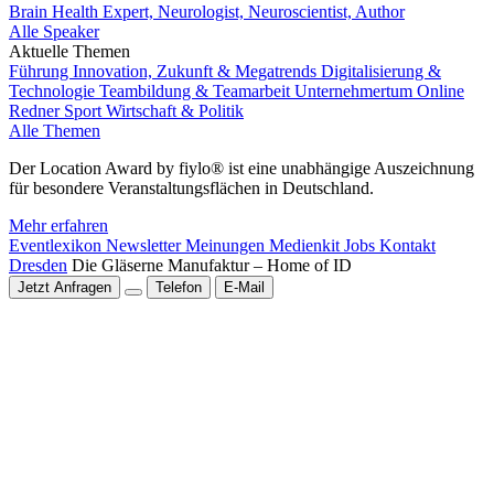
Brain Health Expert, Neurologist, Neuroscientist, Author
Alle Speaker
Aktuelle Themen
Führung
Innovation, Zukunft & Megatrends
Digitalisierung &
Technologie
Teambildung & Teamarbeit
Unternehmertum
Online
Redner
Sport
Wirtschaft & Politik
Alle Themen
Der Location Award by fiylo® ist eine unabhängige Auszeichnung
für besondere Veranstaltungsflächen in Deutschland.
Mehr erfahren
Eventlexikon
Newsletter
Meinungen
Medienkit
Jobs
Kontakt
Dresden
Die Gläserne Manufaktur – Home of ID
Jetzt Anfragen
Telefon
E-Mail