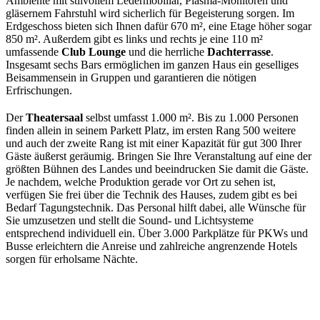
Ambiente mit stilvollem Ledermobiliar, Plasma-Monitoren und
gläsernem Fahrstuhl wird sicherlich für Begeisterung sorgen. Im
Erdgeschoss bieten sich Ihnen dafür 670 m², eine Etage höher sogar
850 m². Außerdem gibt es links und rechts je eine 110 m²
umfassende
Club Lounge
und die herrliche
Dachterrasse
.
Insgesamt sechs Bars ermöglichen im ganzen Haus ein geselliges
Beisammensein in Gruppen und garantieren die nötigen
Erfrischungen.
Der
Theatersaal
selbst umfasst 1.000 m². Bis zu 1.000 Personen
finden allein in seinem Parkett Platz, im ersten Rang 500 weitere
und auch der zweite Rang ist mit einer Kapazität für gut 300 Ihrer
Gäste äußerst geräumig. Bringen Sie Ihre Veranstaltung auf eine der
größten Bühnen des Landes und beeindrucken Sie damit die Gäste.
Je nachdem, welche Produktion gerade vor Ort zu sehen ist,
verfügen Sie frei über die Technik des Hauses, zudem gibt es bei
Bedarf Tagungstechnik. Das Personal hilft dabei, alle Wünsche für
Sie umzusetzen und stellt die Sound- und Lichtsysteme
entsprechend individuell ein. Über 3.000 Parkplätze für PKWs und
Busse erleichtern die Anreise und zahlreiche angrenzende Hotels
sorgen für erholsame Nächte.