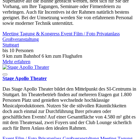
Superlative auf die Bühne gebracht werden, hebt sich für Sie der
Vorhang, um Ihre Tagungen, Seminare oder Firmenfeiern zu
verbringen. Auch für Incentives ist der Rahmen natürlich bestens
geeignet. Bei der Umsetzung werden Sie von erfahrenem Personal
sowie moderner Technik unterstützt.
Meeting
Tagung & Kongress
Event
Film / Foto
Privatanlass
Großveranstaltung
Stuttgart
bis 10 Personen
9 km zum Bahnhof
6 km zum Flughafen
Mehr erfahren
Stage Apollo Theater
Das Stage Apollo Theater bildet den Mittelpunkt des SI-Centrums in
Stuttgart. Im Theaterbetrieb finden auf mehreren Etagen gut 1.800
Personen Platz und genießen wechselnde hochklassige
Musicalproduktionen. Nutzen Sie die stilvollen Räumlichkeiten
doch auch einmal zur Durchführung Ihrer privaten oder
geschäftlichen Events! Auf einer Gesamtfläche von 4.580 m² gibt es
mit dem Theatersaal, zwei Foyers und der Club Lounge sicherlich
auch für Ihren Anlass den idealen Rahmen.
Event
Film / Foto
Privatanlass
Großveranstaltung
Meeting
Tagung