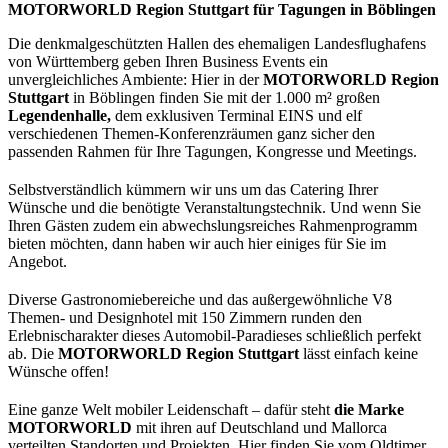
MOTORWORLD Region Stuttgart für Tagungen in Böblingen
Die denkmalgeschützten Hallen des ehemaligen Landesflughafens
von Württemberg geben Ihren Business Events ein
unvergleichliches Ambiente: Hier in der
MOTORWORLD Region
Stuttgart
in Böblingen finden Sie mit der 1.000 m² großen
Legendenhalle,
dem exklusiven Terminal EINS und elf
verschiedenen Themen-Konferenzräumen ganz sicher den
passenden Rahmen für Ihre Tagungen, Kongresse und Meetings.
Selbstverständlich kümmern wir uns um das Catering Ihrer
Wünsche und die benötigte Veranstaltungstechnik. Und wenn Sie
Ihren Gästen zudem ein abwechslungsreiches Rahmenprogramm
bieten möchten, dann haben wir auch hier einiges für Sie im
Angebot.
Diverse Gastronomiebereiche und das außergewöhnliche V8
Themen- und Designhotel mit 150 Zimmern runden den
Erlebnischarakter dieses Automobil-Paradieses schließlich perfekt
ab. Die
MOTORWORLD Region Stuttgart
lässt einfach keine
Wünsche offen!
Eine ganze Welt mobiler Leidenschaft – dafür steht
die Marke
MOTORWORLD
mit ihren auf Deutschland und Mallorca
verteilten Standorten und Projekten. Hier finden Sie vom Oldtimer