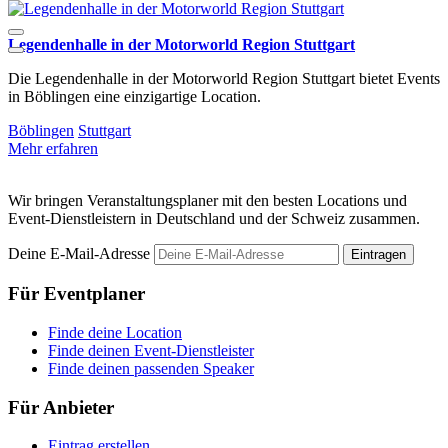
Legendenhalle in der Motorworld Region Stuttgart
T
Die Legendenhalle in der Motorworld Region Stuttgart bietet Events
D
in Böblingen eine einzigartige Location.
u
Böblingen
Stuttgart
B
Mehr erfahren
M
Wir bringen Veranstaltungsplaner mit den besten Locations und
Event-Dienstleistern in Deutschland und der Schweiz zusammen.
Deine E-Mail-Adresse
Eintragen
Für Eventplaner
Finde deine Location
Finde deinen Event-Dienstleister
Finde deinen passenden Speaker
Für Anbieter
Eintrag erstellen