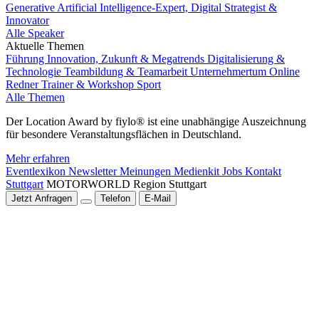
Generative Artificial Intelligence-Expert, Digital Strategist &
Innovator
Alle Speaker
Aktuelle Themen
Führung
Innovation, Zukunft & Megatrends
Digitalisierung &
Technologie
Teambildung & Teamarbeit
Unternehmertum
Online
Redner
Trainer & Workshop
Sport
Alle Themen
Der Location Award by fiylo® ist eine unabhängige Auszeichnung
für besondere Veranstaltungsflächen in Deutschland.
Mehr erfahren
Eventlexikon
Newsletter
Meinungen
Medienkit
Jobs
Kontakt
Stuttgart
MOTORWORLD Region Stuttgart
Jetzt Anfragen
Telefon
E-Mail