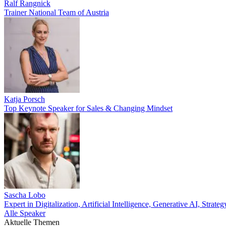
Ralf Rangnick
Trainer National Team of Austria
Katja Porsch
Top Keynote Speaker for Sales & Changing Mindset
Sascha Lobo
Expert in Digitalization, Artificial Intelligence, Generative AI, Str
Alle Speaker
Aktuelle Themen