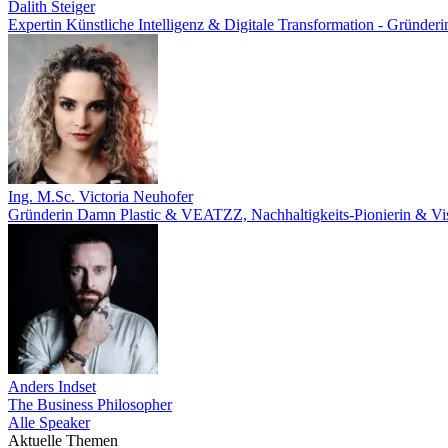
Dalith Steiger
Expertin Künstliche Intelligenz & Digitale Transformation - Gründe
Ing. M.Sc. Victoria Neuhofer
Gründerin Damn Plastic & VEATZZ, Nachhaltigkeits‑Pionierin & Vis
Anders Indset
The Business Philosopher
Alle Speaker
Aktuelle Themen