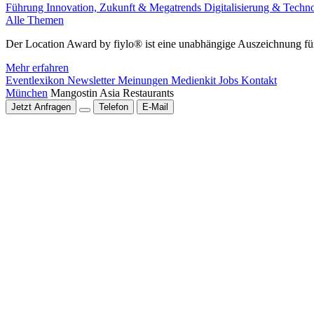
Führung
Innovation, Zukunft & Megatrends
Digitalisierung & Techn
Alle Themen
Der Location Award by fiylo® ist eine unabhängige Auszeichnung für
Mehr erfahren
Eventlexikon
Newsletter
Meinungen
Medienkit
Jobs
Kontakt
München
Mangostin Asia Restaurants
Jetzt Anfragen
Telefon
E-Mail