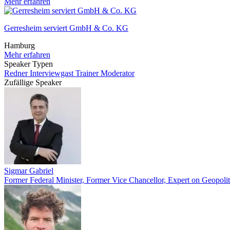
Mehr erfahren
Gerresheim serviert GmbH & Co. KG
Hamburg
Mehr erfahren
Speaker Typen
Redner
Interviewgast
Trainer
Moderator
Zufällige Speaker
Sigmar Gabriel
Former Federal Minister, Former Vice Chancellor, Expert on Geopoli