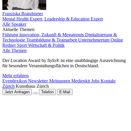
Franziska Brandmeier
Mental Health Expert, Leadership & Education Expert
Alle Speaker
Aktuelle Themen
Führung
Innovation, Zukunft & Megatrends
Digitalisierung &
Technologie
Teambildung & Teamarbeit
Unternehmertum
Online
Redner
Sport
Wirtschaft & Politik
Alle Themen
Der Location Award by fiylo® ist eine unabhängige Auszeichnung
für besondere Veranstaltungsflächen in Deutschland.
Mehr erfahren
Eventlexikon
Newsletter
Meinungen
Medienkit
Jobs
Kontakt
Zürich
Kunsthaus Zürich
Jetzt Anfragen
Telefon
E-Mail