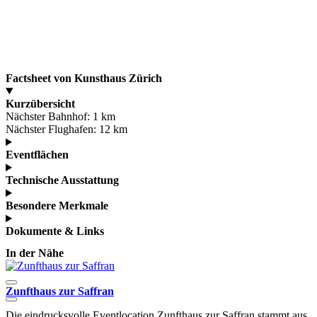
Factsheet von Kunsthaus Zürich
Kurzübersicht
Nächster Bahnhof:
1 km
Nächster Flughafen:
12 km
Eventflächen
Technische Ausstattung
Besondere Merkmale
Dokumente & Links
In der Nähe
Zunfthaus zur Saffran
M
Die eindrucksvolle Eventlocation Zunfthaus zur Saffran stammt aus
B