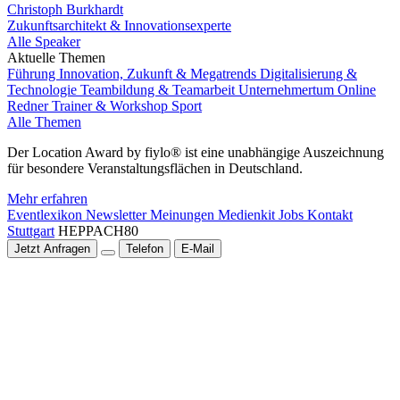
Christoph Burkhardt
Zukunftsarchitekt & Innovationsexperte
Alle Speaker
Aktuelle Themen
Führung
Innovation, Zukunft & Megatrends
Digitalisierung &
Technologie
Teambildung & Teamarbeit
Unternehmertum
Online
Redner
Trainer & Workshop
Sport
Alle Themen
Der Location Award by fiylo® ist eine unabhängige Auszeichnung
für besondere Veranstaltungsflächen in Deutschland.
Mehr erfahren
Eventlexikon
Newsletter
Meinungen
Medienkit
Jobs
Kontakt
Stuttgart
HEPPACH80
Jetzt Anfragen
Telefon
E-Mail