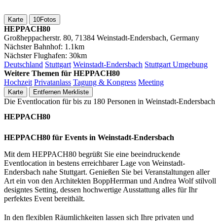
Karte
10
Fotos
HEPPACH80
Großheppacherstr. 80, 71384 Weinstadt-Endersbach, Germany
Nächster Bahnhof:
1.1km
Nächster Flughafen:
30km
Deutschland
Stuttgart
Weinstadt-Endersbach
Stuttgart Umgebung
Weitere Themen für HEPPACH80
Hochzeit
Privatanlass
Tagung & Kongress
Meeting
Karte
Entfernen
Merkliste
Die Eventlocation für bis zu 180 Personen in Weinstadt-Endersbach
HEPPACH80
HEPPACH80 für Events in Weinstadt-Endersbach
Mit dem HEPPACH80 begrüßt Sie eine beeindruckende
Eventlocation in bestens erreichbarer Lage von Weinstadt-
Endersbach nahe Stuttgart. Genießen Sie bei Veranstaltungen aller
Art ein von den Architekten BoppHerrman und Andrea Wolf stilvoll
designtes Setting, dessen hochwertige Ausstattung alles für Ihr
perfektes Event bereithält.
In den flexiblen Räumlichkeiten lassen sich Ihre privaten und