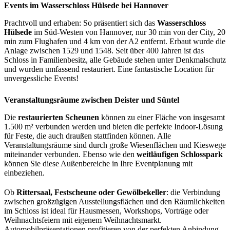
Events im Wasserschloss Hülsede bei Hannover
Prachtvoll und erhaben: So präsentiert sich das
Wasserschloss
Hülsede
im Süd-Westen von Hannover, nur 30 min von der City, 20
min zum Flughafen und 4 km von der A2 entfernt. Erbaut wurde die
Anlage zwischen 1529 und 1548. Seit über 400 Jahren ist das
Schloss in Familienbesitz, alle Gebäude stehen unter Denkmalschutz
und wurden umfassend restauriert. Eine fantastische Location für
unvergessliche Events!
Veranstaltungsräume zwischen Deister und Süntel
Die
restaurierten Scheunen
können zu einer Fläche von insgesamt
1.500 m² verbunden werden und bieten die perfekte Indoor-Lösung
für Feste, die auch draußen stattfinden können. Alle
Veranstaltungsräume sind durch große Wiesenflächen und Kieswege
miteinander verbunden. Ebenso wie den
weitläufigen Schlosspark
können Sie diese Außenbereiche in Ihre Eventplanung mit
einbeziehen.
Ob
Rittersaal, Festscheune oder Gewölbekeller
: die Verbindung
zwischen großzügigen Ausstellungsflächen und den Räumlichkeiten
im Schloss ist ideal für Hausmessen, Workshops, Vorträge oder
Weihnachtsfeiern mit eigenem Weihnachtsmarkt.
Automobilpräsentationen profitieren von der perfekten Anbindung