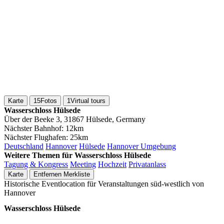
Karte
15
Fotos
1
Virtual tours
Wasserschloss Hülsede
Über der Beeke 3, 31867 Hülsede, Germany
Nächster Bahnhof:
12km
Nächster Flughafen:
25km
Deutschland
Hannover
Hülsede
Hannover Umgebung
Weitere Themen für Wasserschloss Hülsede
Tagung & Kongress
Meeting
Hochzeit
Privatanlass
Karte
Entfernen
Merkliste
Historische Eventlocation für Veranstaltungen süd-westlich von
Hannover
Wasserschloss Hülsede