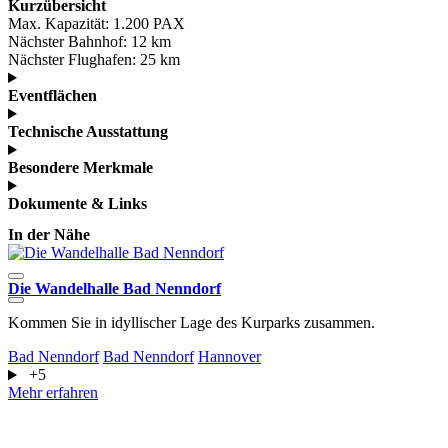
Kurzübersicht
Max. Kapazität:
1.200 PAX
Nächster Bahnhof:
12 km
Nächster Flughafen:
25 km
Eventflächen
Technische Ausstattung
Besondere Merkmale
Dokumente & Links
In der Nähe
Die Wandelhalle Bad Nenndorf
A
Kommen Sie in idyllischer Lage des Kurparks zusammen.
D
G
Bad Nenndorf
Bad Nenndorf
Hannover
+5
G
Mehr erfahren
M