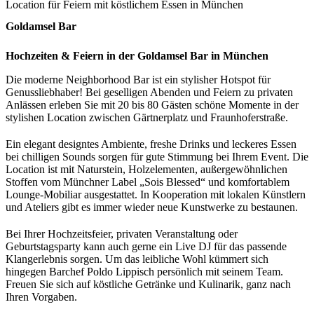
Location für Feiern mit köstlichem Essen in München
Goldamsel Bar
Hochzeiten & Feiern in der Goldamsel Bar in München
Die moderne Neighborhood Bar ist ein stylisher Hotspot für
Genussliebhaber! Bei geselligen Abenden und Feiern zu privaten
Anlässen erleben Sie mit 20 bis 80 Gästen schöne Momente in der
stylishen Location zwischen Gärtnerplatz und Fraunhoferstraße.
Ein elegant designtes Ambiente, freshe Drinks und leckeres Essen
bei chilligen Sounds sorgen für gute Stimmung bei Ihrem Event. Die
Location ist mit Naturstein, Holzelementen, außergewöhnlichen
Stoffen vom Münchner Label „Sois Blessed“ und komfortablem
Lounge-Mobiliar ausgestattet. In Kooperation mit lokalen Künstlern
und Ateliers gibt es immer wieder neue Kunstwerke zu bestaunen.
Bei Ihrer Hochzeitsfeier, privaten Veranstaltung oder
Geburtstagsparty kann auch gerne ein Live DJ für das passende
Klangerlebnis sorgen. Um das leibliche Wohl kümmert sich
hingegen Barchef Poldo Lippisch persönlich mit seinem Team.
Freuen Sie sich auf köstliche Getränke und Kulinarik, ganz nach
Ihren Vorgaben.