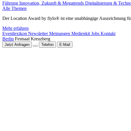
Führung
Innovation, Zukunft & Megatrends
Digitalisierung & Techn
Alle Themen
Der Location Award by fiylo® ist eine unabhängige Auszeichnung für
Mehr erfahren
Eventlexikon
Newsletter
Meinungen
Medienkit
Jobs
Kontakt
Berlin
Festsaal Kreuzberg
Jetzt Anfragen
Telefon
E-Mail