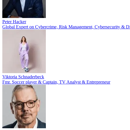
Peter Hacker
Global Expert on Cybercrime, Risk Management, Cybersecurity & Di
Viktoria Schnaderbeck
Fmr. Soccer player & Captain, TV Analyst & Entrepreneur