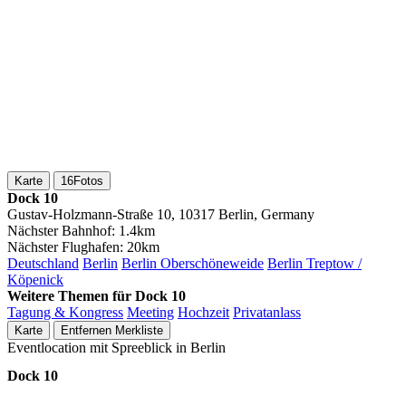
Karte
16
Fotos
Dock 10
Gustav-Holzmann-Straße 10, 10317 Berlin, Germany
Nächster Bahnhof:
1.4km
Nächster Flughafen:
20km
Deutschland
Berlin
Berlin Oberschöneweide
Berlin Treptow /
Köpenick
Weitere Themen für Dock 10
Tagung & Kongress
Meeting
Hochzeit
Privatanlass
Karte
Entfernen
Merkliste
Eventlocation mit Spreeblick in Berlin
Dock 10