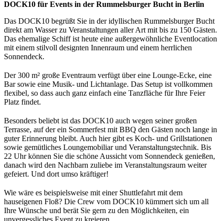
DOCK10 für Events in der Rummelsburger Bucht in Berlin
Das DOCK10 begrüßt Sie in der idyllischen Rummelsburger Bucht
direkt am Wasser zu Veranstaltungen aller Art mit bis zu 150 Gästen.
Das ehemalige Schiff ist heute eine außergewöhnliche Eventlocation
mit einem stilvoll designten Innenraum und einem herrlichen
Sonnendeck.
Der 300 m² große Eventraum verfügt über eine Lounge-Ecke, eine
Bar sowie eine Musik- und Lichtanlage. Das Setup ist vollkommen
flexibel, so dass auch ganz einfach eine Tanzfläche für Ihre Feier
Platz findet.
Besonders beliebt ist das DOCK10 auch wegen seiner großen
Terrasse, auf der ein Sommerfest mit BBQ den Gästen noch lange in
guter Erinnerung bleibt. Auch hier gibt es Koch- und Grillstationen
sowie gemütliches Loungemobiliar und Veranstaltungstechnik. Bis
22 Uhr können Sie die schöne Aussicht vom Sonnendeck genießen,
danach wird den Nachbarn zuliebe im Veranstaltungsraum weiter
gefeiert. Und dort umso kräftiger!
Wie wäre es beispielsweise mit einer Shuttlefahrt mit dem
hauseigenen Floß? Die Crew vom DOCK10 kümmert sich um all
Ihre Wünsche und berät Sie gern zu den Möglichkeiten, ein
unvergessliches Event zu kreieren.