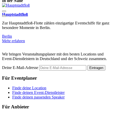
In der Nähe
Hauptstadtfloß
E
Zur Hauptstadtfloß-Flotte zählen einzigartige Eventschiffe für ganz
D
besondere Momente in Berlin.
s
Berlin
B
Mehr erfahren
M
Wir bringen Veranstaltungsplaner mit den besten Locations und
Event-Dienstleistern in Deutschland und der Schweiz zusammen.
Deine E-Mail-Adresse
Eintragen
Für Eventplaner
Finde deine Location
Finde deinen Event-Dienstleister
Finde deinen passenden Speaker
Für Anbieter