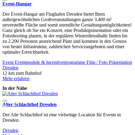
Event-Hangar
Der Event-Hangar am Flughafen Dresden bietet Ihren
außergewöhnlichen Großveranstaltungen ganze 3.400 m²
unverstellte Fläche und somit unendliche Gestaltungsmöglichkeiten!
Ganz gleich ob Sie ein Konzert, eine Produktpräsentation oder ein
Fotoshooting planen, in der regulären Winterdiensthalle finden bis
zu 2.200 Personen ausreichend Platz und kommen in den Genuss
von bester Infrastruktur, zahlreichen Serviceangeboten und einer
optimaler Erreichbarkeit.
Event
Eventmodule & Incentiveprogramme
Film / Foto
Präsentation
Dresden
12 km zum Bahnhof
Mehr erfahren
In der Nähe
Alter Schlachthof Dresden
U
Der Alte Schlachthof ist eine vielseitige Location für Events in
D
Dresden.
i
Dresden
D