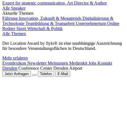
Expert for strategic communication, Art Director & Author
Alle Speaker
Aktuelle Themen
Führung
Innovation, Zukunft & Megatrends
Digitalisierung &
Technologie
Teambildung & Teamarbeit
Unternehmertum
Online
Redner
Sport
Wirtschaft & Politik
Alle Themen
Der Location Award by fiylo® ist eine unabhängige Auszeichnung
für besondere Veranstaltungsflächen in Deutschland.
Mehr erfahren
Eventlexikon
Newsletter
Meinungen
Medienkit
Jobs
Kontakt
Dresden
Conference Center Dresden Airport
Jetzt Anfragen
Telefon
E-Mail