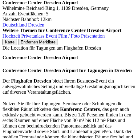
Conference Center Dresden Airport
Wilhelmine-Reichard-Ring 1, 1109 Dresden, Germany
Anzahl Eventflächen:
5
Nächster Bahnhof:
12km
Deutschland
Dresden
Weitere Themen für Conference Center Dresden Airport
Hochzeit
Privatanlass
Event
Film / Foto
Präsentation
Karte
Entfernen
Merkliste
Die Location für Tagungen am Flughafen Dresden
Conference Center Dresden Airport
Conference Center Dresden Airport für Tagungen in Dresden
Der
Flughafen Dresden
bietet Ihrem Business-Event ein
außergewöhnliches Setting und vielfältige Gestaltungsmöglichkeiten
auf diversen Veranstaltungsflächen.
Nutzen Sie für Ihre Tagungen, Seminare oder Schulungen die
flexiblen Räumlichkeiten des
Konferenz-Centers
, das gern auch
exklusiv gebucht werden kann. Bis zu 120 Personen finden in den
sechs Räumen auf einer Fläche von 30 m² bis 112 m² Platz und
können den beeindruckenden Panoramaausblick auf das
Flughafenvorfeld sowie Start- und Landebahn genießen. Dank der
mobilen Trennwände können die klimatisierten Räume flexibel und