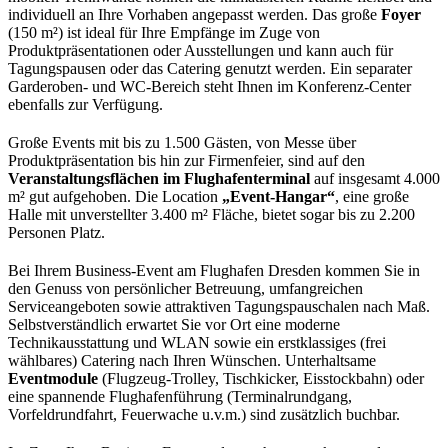
individuell an Ihre Vorhaben angepasst werden. Das große
Foyer
(150 m²) ist ideal für Ihre Empfänge im Zuge von
Produktpräsentationen oder Ausstellungen und kann auch für
Tagungspausen oder das Catering genutzt werden. Ein separater
Garderoben- und WC-Bereich steht Ihnen im Konferenz-Center
ebenfalls zur Verfügung.
Große Events mit bis zu 1.500 Gästen, von Messe über
Produktpräsentation bis hin zur Firmenfeier, sind auf den
Veranstaltungsflächen im Flughafenterminal
auf insgesamt 4.000
m² gut aufgehoben. Die Location
„Event-Hangar“
, eine große
Halle mit unverstellter 3.400 m² Fläche, bietet sogar bis zu 2.200
Personen Platz.
Bei Ihrem Business-Event am Flughafen Dresden kommen Sie in
den Genuss von persönlicher Betreuung, umfangreichen
Serviceangeboten sowie attraktiven Tagungspauschalen nach Maß.
Selbstverständlich erwartet Sie vor Ort eine moderne
Technikausstattung und WLAN sowie ein erstklassiges (frei
wählbares) Catering nach Ihren Wünschen. Unterhaltsame
Eventmodule
(Flugzeug-Trolley, Tischkicker, Eisstockbahn) oder
eine spannende Flughafenführung (Terminalrundgang,
Vorfeldrundfahrt, Feuerwache u.v.m.) sind zusätzlich buchbar.