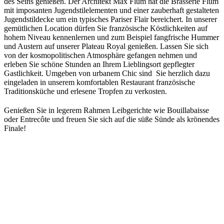
des Seins genießen. Der Architekt Max Flum hat die Brasserie Flum
mit imposanten Jugendstilelementen und einer zauberhaft gestalteten
Jugendstildecke um ein typisches Pariser Flair bereichert. In unserer
gemütlichen Location dürfen Sie französische Köstlichkeiten auf
hohem Niveau kennenlernen und zum Beispiel fangfrische Hummer
und Austern auf unserer Plateau Royal genießen. Lassen Sie sich
von der kosmopolitischen Atmosphäre gefangen nehmen und
erleben Sie schöne Stunden an Ihrem Lieblingsort gepflegter
Gastlichkeit. Umgeben von urbanem Chic sind Sie herzlich dazu
eingeladen in unserem komfortablen Restaurant französische
Traditionsküche und erlesene Tropfen zu verkosten.
Genießen Sie in legerem Rahmen Leibgerichte wie Bouillabaisse
oder Entrecôte und freuen Sie sich auf die süße Sünde als krönendes
Finale!