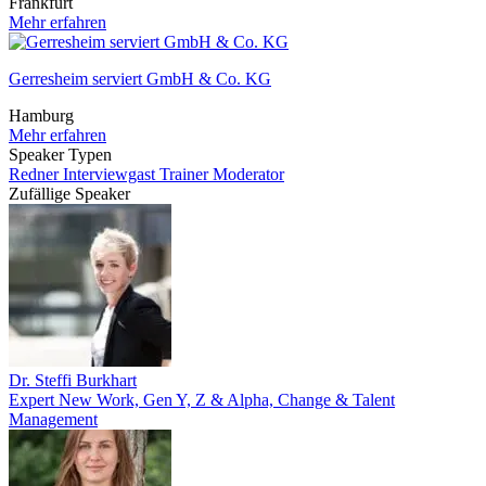
Frankfurt
Mehr erfahren
Gerresheim serviert GmbH & Co. KG
Hamburg
Mehr erfahren
Speaker Typen
Redner
Interviewgast
Trainer
Moderator
Zufällige Speaker
Dr. Steffi Burkhart
Expert New Work, Gen Y, Z & Alpha, Change & Talent
Management