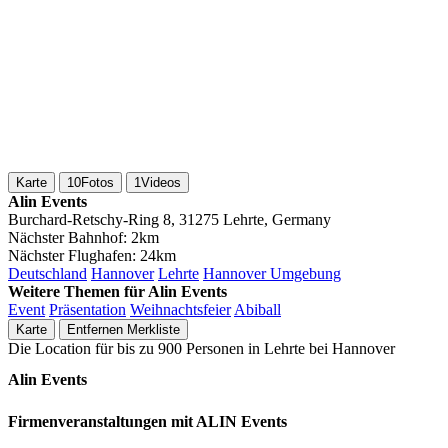
Karte
10
Fotos
1
Videos
Alin Events
Burchard-Retschy-Ring 8, 31275 Lehrte, Germany
Nächster Bahnhof:
2km
Nächster Flughafen:
24km
Deutschland
Hannover
Lehrte
Hannover Umgebung
Weitere Themen für Alin Events
Event
Präsentation
Weihnachtsfeier
Abiball
Karte
Entfernen
Merkliste
Die Location für bis zu 900 Personen in Lehrte bei Hannover
Alin Events
Firmenveranstaltungen mit ALIN Events