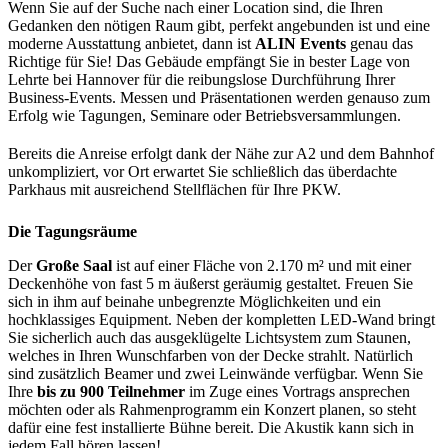
Wenn Sie auf der Suche nach einer Location sind, die Ihren
Gedanken den nötigen Raum gibt, perfekt angebunden ist und eine
moderne Ausstattung anbietet, dann ist
ALIN Events
genau das
Richtige für Sie! Das Gebäude empfängt Sie in bester Lage von
Lehrte bei Hannover für die reibungslose Durchführung Ihrer
Business-Events. Messen und Präsentationen werden genauso zum
Erfolg wie Tagungen, Seminare oder Betriebsversammlungen.
Bereits die Anreise erfolgt dank der Nähe zur A2 und dem Bahnhof
unkompliziert, vor Ort erwartet Sie schließlich das überdachte
Parkhaus mit ausreichend Stellflächen für Ihre PKW.
Die Tagungsräume
Der
Große Saal
ist auf einer Fläche von 2.170 m² und mit einer
Deckenhöhe von fast 5 m äußerst geräumig gestaltet. Freuen Sie
sich in ihm auf beinahe unbegrenzte Möglichkeiten und ein
hochklassiges Equipment. Neben der kompletten LED-Wand bringt
Sie sicherlich auch das ausgeklügelte Lichtsystem zum Staunen,
welches in Ihren Wunschfarben von der Decke strahlt. Natürlich
sind zusätzlich Beamer und zwei Leinwände verfügbar. Wenn Sie
Ihre
bis zu 900 Teilnehmer
im Zuge eines Vortrags ansprechen
möchten oder als Rahmenprogramm ein Konzert planen, so steht
dafür eine fest installierte Bühne bereit. Die Akustik kann sich in
jedem Fall hören lassen!