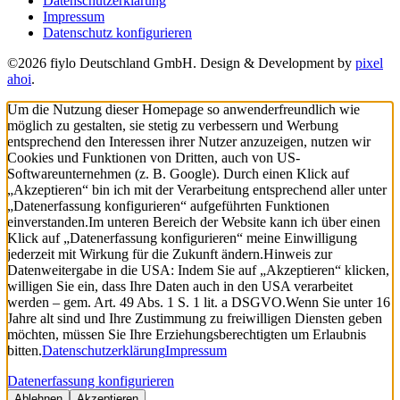
Datenschutzerklärung
Impressum
Datenschutz konfigurieren
©2026 fiylo Deutschland GmbH. Design & Development by
pixel
ahoi
.
Um die Nutzung dieser Homepage so anwenderfreundlich wie
möglich zu gestalten, sie stetig zu verbessern und Werbung
entsprechend den Interessen ihrer Nutzer anzuzeigen, nutzen wir
Cookies und Funktionen von Dritten, auch von US-
Softwareunternehmen (z. B. Google). Durch einen Klick auf
„Akzeptieren“ bin ich mit der Verarbeitung entsprechend aller unter
„Datenerfassung konfigurieren“ aufgeführten Funktionen
einverstanden.
Im unteren Bereich der Website kann ich über einen
Klick auf „Datenerfassung konfigurieren“ meine Einwilligung
jederzeit mit Wirkung für die Zukunft ändern.
Hinweis zur
Datenweitergabe in die USA: Indem Sie auf „Akzeptieren“ klicken,
willigen Sie ein, dass Ihre Daten auch in den USA verarbeitet
werden – gem. Art. 49 Abs. 1 S. 1 lit. a DSGVO.
Wenn Sie unter 16
Jahre alt sind und Ihre Zustimmung zu freiwilligen Diensten geben
möchten, müssen Sie Ihre Erziehungsberechtigten um Erlaubnis
bitten.
Datenschutzerklärung
Impressum
Datenerfassung konfigurieren
Ablehnen
Akzeptieren