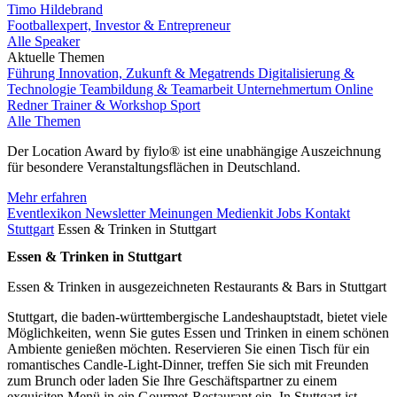
Timo Hildebrand
Footballexpert, Investor & Entrepreneur
Alle Speaker
Aktuelle Themen
Führung
Innovation, Zukunft & Megatrends
Digitalisierung &
Technologie
Teambildung & Teamarbeit
Unternehmertum
Online
Redner
Trainer & Workshop
Sport
Alle Themen
Der Location Award by fiylo® ist eine unabhängige Auszeichnung
für besondere Veranstaltungsflächen in Deutschland.
Mehr erfahren
Eventlexikon
Newsletter
Meinungen
Medienkit
Jobs
Kontakt
Stuttgart
Essen & Trinken in Stuttgart
Essen & Trinken in Stuttgart
Essen & Trinken in ausgezeichneten Restaurants & Bars in Stuttgart
Stuttgart, die baden-württembergische Landeshauptstadt, bietet viele
Möglichkeiten, wenn Sie gutes Essen und Trinken in einem schönen
Ambiente genießen möchten. Reservieren Sie einen Tisch für ein
romantisches Candle-Light-Dinner, treffen Sie sich mit Freunden
zum Brunch oder laden Sie Ihre Geschäftspartner zu einem
exquisiten Menü in ein Gourmet-Restaurant ein. In Stuttgart ist