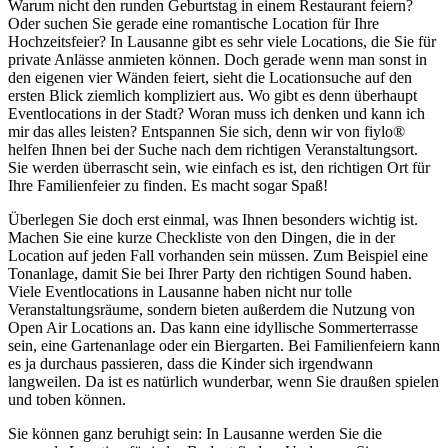
Warum nicht den runden Geburtstag in einem Restaurant feiern?
Oder suchen Sie gerade eine romantische Location für Ihre
Hochzeitsfeier? In Lausanne gibt es sehr viele Locations, die Sie für
private Anlässe anmieten können. Doch gerade wenn man sonst in
den eigenen vier Wänden feiert, sieht die Locationsuche auf den
ersten Blick ziemlich kompliziert aus. Wo gibt es denn überhaupt
Eventlocations in der Stadt? Woran muss ich denken und kann ich
mir das alles leisten? Entspannen Sie sich, denn wir von fiylo®
helfen Ihnen bei der Suche nach dem richtigen Veranstaltungsort.
Sie werden überrascht sein, wie einfach es ist, den richtigen Ort für
Ihre Familienfeier zu finden. Es macht sogar Spaß!
Überlegen Sie doch erst einmal, was Ihnen besonders wichtig ist.
Machen Sie eine kurze Checkliste von den Dingen, die in der
Location auf jeden Fall vorhanden sein müssen. Zum Beispiel eine
Tonanlage, damit Sie bei Ihrer Party den richtigen Sound haben.
Viele Eventlocations in Lausanne haben nicht nur tolle
Veranstaltungsräume, sondern bieten außerdem die Nutzung von
Open Air Locations an. Das kann eine idyllische Sommerterrasse
sein, eine Gartenanlage oder ein Biergarten. Bei Familienfeiern kann
es ja durchaus passieren, dass die Kinder sich irgendwann
langweilen. Da ist es natürlich wunderbar, wenn Sie draußen spielen
und toben können.
Sie können ganz beruhigt sein: In Lausanne werden Sie die