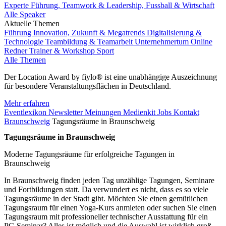
Experte Führung, Teamwork & Leadership, Fussball & Wirtschaft
Alle Speaker
Aktuelle Themen
Führung
Innovation, Zukunft & Megatrends
Digitalisierung &
Technologie
Teambildung & Teamarbeit
Unternehmertum
Online
Redner
Trainer & Workshop
Sport
Alle Themen
Der Location Award by fiylo® ist eine unabhängige Auszeichnung
für besondere Veranstaltungsflächen in Deutschland.
Mehr erfahren
Eventlexikon
Newsletter
Meinungen
Medienkit
Jobs
Kontakt
Braunschweig
Tagungsräume in Braunschweig
Tagungsräume in Braunschweig
Moderne Tagungsräume für erfolgreiche Tagungen in
Braunschweig
In Braunschweig finden jeden Tag unzählige Tagungen, Seminare
und Fortbildungen statt. Da verwundert es nicht, dass es so viele
Tagungsräume in der Stadt gibt. Möchten Sie einen gemütlichen
Tagungsraum für einen Yoga-Kurs anmieten oder suchen Sie einen
Tagungsraum mit professioneller technischer Ausstattung für ein
PC-Seminar? Alles ist möglich und die Auswahl ist wirklich groß.