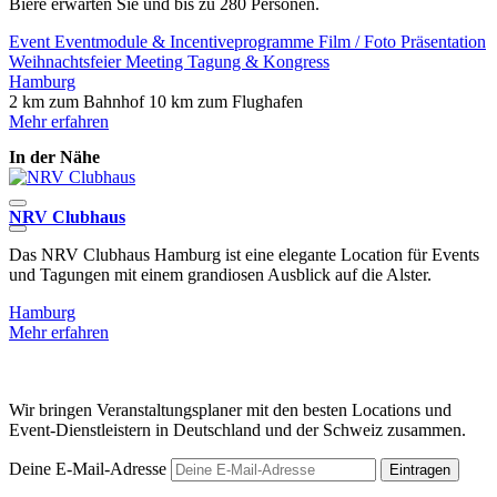
Biere erwarten Sie und bis zu 280 Personen.
Event
Eventmodule & Incentiveprogramme
Film / Foto
Präsentation
Weihnachtsfeier
Meeting
Tagung & Kongress
Hamburg
2 km zum Bahnhof
10 km zum Flughafen
Mehr erfahren
In der Nähe
NRV Clubhaus
Das NRV Clubhaus Hamburg ist eine elegante Location für Events
N
und Tagungen mit einem grandiosen Ausblick auf die Alster.
V
Hamburg
Mehr erfahren
M
Wir bringen Veranstaltungsplaner mit den besten Locations und
Event-Dienstleistern in Deutschland und der Schweiz zusammen.
Deine E-Mail-Adresse
Eintragen