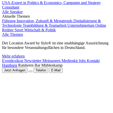
USA-Expert in Politics & Economics, Campaign and Strategy
Consultant
Alle Speaker
Aktuelle Themen
Führung
Innovation, Zukunft & Megatrends
Digitalisierung &
Technologie
Teambildung & Teamarbeit
Unternehmertum
Online
Redner
Sport
Wirtschaft & Politik
Alle Themen
Der Location Award by fiylo® ist eine unabhängige Auszeichnung
für besondere Veranstaltungsflächen in Deutschland.
Mehr erfahren
Eventlexikon
Newsletter
Meinungen
Medienkit
Jobs
Kontakt
Hamburg
Ratsherrn Bar Mühlenkamp
Jetzt Anfragen
Telefon
E-Mail