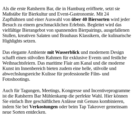
Als die erste Ratsherrn Bar, die in Hamburg eröffnete, setzt sie
Maßstäbe für Bierkultur und Event-Gastronomie. Mit 24
Zapfhähnen und einer Auswahl von
über 40 Biersorten
wird jeder
Besuch zu einem geschmacklichen Erlebnis. Begleitet wird das
vielfältige Bierangebot von spannenden Bierpairings, ausgefallenen
Stullen, kreativen Salaten und Brauhaus Klassikern, die kulinarische
Highlights setzen.
Das elegante Ambiente
mit Wasserblick
und modernem Design
schafft einen stilvollen Rahmen für exklusive Events und festliche
Weihnachtsfeiern. Das maritime Flair am Kanal und die moderne
Kunst im Innenbereich bieten zudem eine helle, stilvolle und
abwechslungsreiche Kulisse für professionelle Film- und
Fotoshootings.
Auch für Tagungen, Meetings, Kongresse und Incentiveprogramme
ist die Ratsherrn Bar Mühlenkamp die perfekte Wahl. Hier können
Sie einfach Ihre geschäftlichen Anlässe mit Genuss kombinieren,
indem Sie bei
Verkostungen
oder beim Tap Takeover gemeinsam
neue Sorten entdecken.