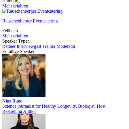
Hamburg
Mehr erfahren
Rauschenberger Eventcatering
Fellbach
Mehr erfahren
Speaker Typen
Redner
Interviewgast
Trainer
Moderator
Zufällige Speaker
Nina Ruge
Science journalist for Healthy Longevity, Biologist, Host,
Bestselling Author