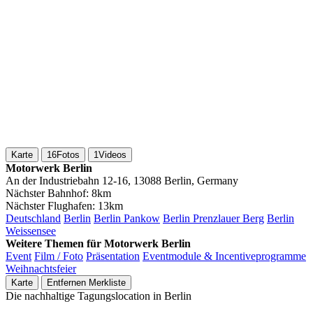
Karte
16
Fotos
1
Videos
Motorwerk Berlin
An der Industriebahn 12-16, 13088 Berlin, Germany
Nächster Bahnhof:
8km
Nächster Flughafen:
13km
Deutschland
Berlin
Berlin Pankow
Berlin Prenzlauer Berg
Berlin
Weissensee
Weitere Themen für Motorwerk Berlin
Event
Film / Foto
Präsentation
Eventmodule & Incentiveprogramme
Weihnachtsfeier
Karte
Entfernen
Merkliste
Die nachhaltige Tagungslocation in Berlin