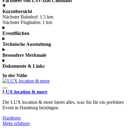
Factsheet von LSV-Das Clubhaus
Kurzübersicht
Nächster Bahnhof:
1.5 km
Nächster Flughafen:
1 km
Eventflächen
Technische Ausstattung
Besondere Merkmale
Dokumente & Links
In der Nähe
LUX location & more
D
Die LUX location & more bietet alles, was Sie für ein perfektes
D
Event in Hamburg benötigen.
L
Hamburg
Mehr erfahren
M